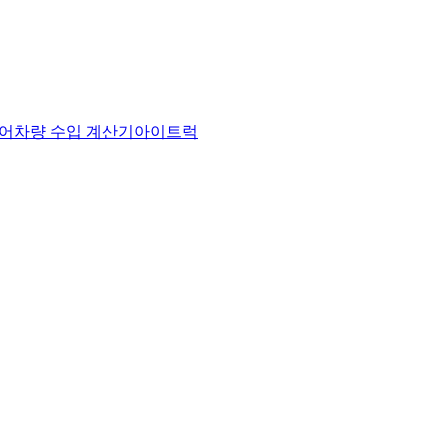
어
차량 수입 계산기
아이트럭