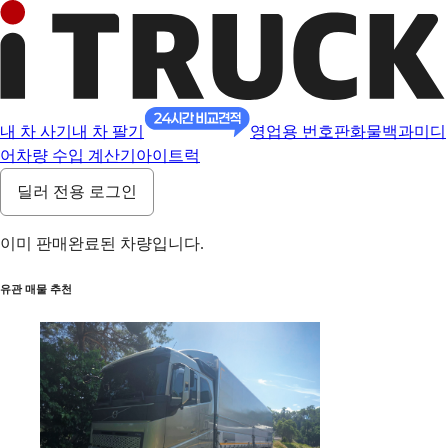
내 차 사기
내 차 팔기
영업용 번호판
화물백과
미디
어
차량 수입 계산기
아이트럭
딜러 전용 로그인
이미 판매완료된 차량입니다.
유관 매물 추천