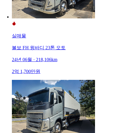
실매물
볼보 FH 윙바디 23톤 오토
24년 06월 · 218,106km
2억 1,700만원