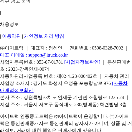
제휴/광고 문의
|
채용정보
|
이용약관
|
개인정보 처리 방침
㈜아이트럭 ｜ 대표자 : 정혜인 ｜ 전화번호 :
0508-0328-7002
｜
대표 이메일 :
support@itruck.co.kr
사업자등록번호 : 853-87-01781
[사업자정보확인]
｜ 통신판매번
호 : 2023-강원인제-0074
자동차관리사업등록 번호 : 제02-4123-000402호 ｜ 자동차 관리
사업장 소재지 : 경기도 화성시 우정읍 포승항남로 976
[자동차
매매업정보확인]
본사 주소 : 강원특별자치도 인제군 기린면 조침령로 1235-24 ｜
지점 주소 : 서울시 서초구 동작대로 230(방배동) 화련빌딩 3층
아이트럭 인증중고트럭은 ㈜아이트럭이 운영합니다. ㈜아이트
럭은 통신판매중개자로 통신판매의 당사자가 아니며, 상품 및 거
래정보, 거래에 대한 책임은 판매자에게 있습니다.