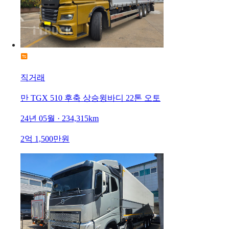
직거래
만 TGX 510 후축 상승윙바디 22톤 오토
24년 05월 · 234,315km
2억 1,500만원