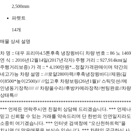
2,500
mm
파렛트
14
개
매물 상세 설명
차 명 :: 대우 프리마4.5톤후축 냉장윙바디 차량 번호 :: 86 노 1469
연 식 :: 2016년12월14일(2017년각자) 주행 거리 :: 927,914km(실
주행거리보증) 가 격 :: * 4,190만원*...정찰가격판매이며 약간의
네고가능 차량 설명 :: ///로얄280마력//후축냉장윙바디//제원(길
이8500*높이2500)/// ///입고후 차량보링(26년1월)// 스틱밋션//메
인냉동기장착///// /// 차량올수리//후방카메라장착//썬팅완료//차량
상태특///
********************************************************
*** 언제든 연락주시면 친절히 상담해 드리겠습니다. *** 언제나
믿고 신뢰할 수 있는 거래를 약속드리며 단 한번의 인연일지라도
소중히 여기겠습니다. *** 인터넷 검색창에 “오산천하트럭”을
치시면 더 많은매물을 보실수 있습니다. *** 차량의 궁금하신 사