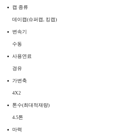
캡 종류
데이캡(슈퍼캡, 킹캡)
변속기
수동
사용연료
경유
가변축
4X2
톤수(최대적재량)
4.5
톤
마력