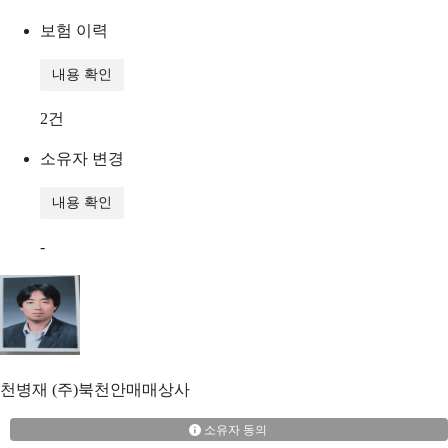
보험 이력
내용 확인
2
건
소유자 변경
내용 확인
-
천병재
(주)북천안매매상사
소유자 동의