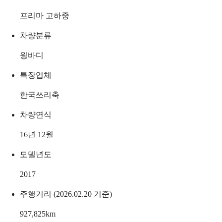
프리마 고하중
차량분류
윙바디
특장업체
한국쓰리축
차량연식
16년 12월
모델년도
2017
주행거리 (2026.02.20 기준)
927,825
km