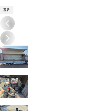
1
/
14
공유