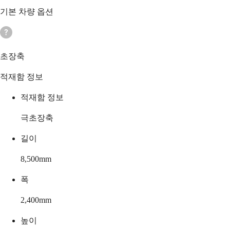
기본 차량 옵션
초장축
적재함 정보
적재함 정보
극초장축
길이
8,500
mm
폭
2,400
mm
높이