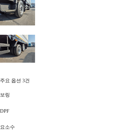
주요 옵션
3
건
보링
DPF
요소수