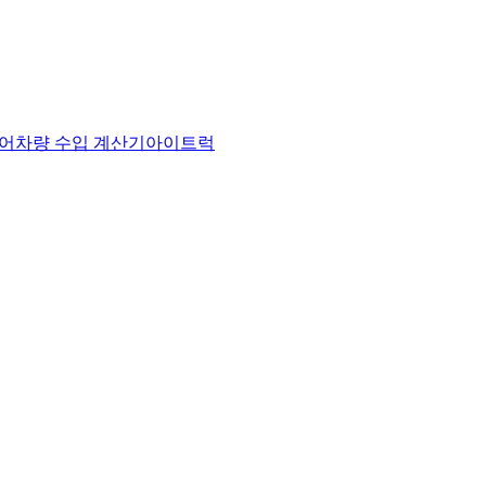
어
차량 수입 계산기
아이트럭