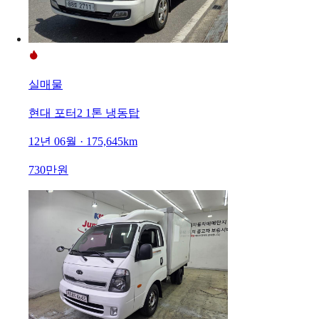
실매물
현대 포터2 1톤 냉동탑
12년 06월 · 175,645km
730만원