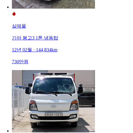
실매물
기아 봉고3 1톤 냉동탑
12년 02월 · 144,834km
730만원