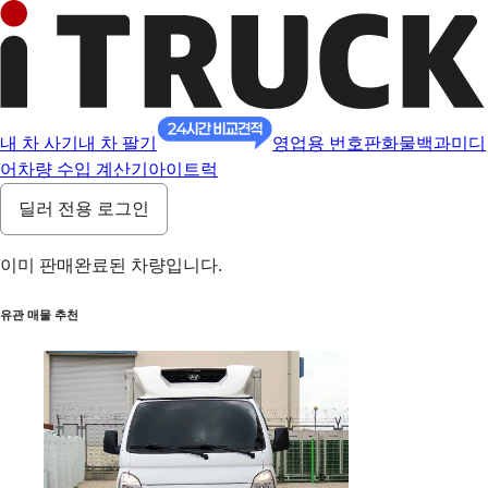
내 차 사기
내 차 팔기
영업용 번호판
화물백과
미디
어
차량 수입 계산기
아이트럭
딜러 전용 로그인
이미 판매완료된 차량입니다.
유관 매물 추천