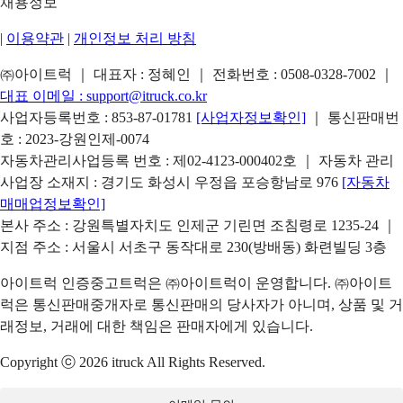
채용정보
|
이용약관
|
개인정보 처리 방침
㈜아이트럭 ｜ 대표자 : 정혜인 ｜ 전화번호 :
0508-0328-7002
｜
대표 이메일 :
support@itruck.co.kr
사업자등록번호 : 853-87-01781
[사업자정보확인]
｜ 통신판매번
호 : 2023-강원인제-0074
자동차관리사업등록 번호 : 제02-4123-000402호 ｜ 자동차 관리
사업장 소재지 : 경기도 화성시 우정읍 포승항남로 976
[자동차
매매업정보확인]
본사 주소 : 강원특별자치도 인제군 기린면 조침령로 1235-24 ｜
지점 주소 : 서울시 서초구 동작대로 230(방배동) 화련빌딩 3층
아이트럭 인증중고트럭은 ㈜아이트럭이 운영합니다. ㈜아이트
럭은 통신판매중개자로 통신판매의 당사자가 아니며, 상품 및 거
래정보, 거래에 대한 책임은 판매자에게 있습니다.
Copyright ⓒ 2026 itruck All Rights Reserved.