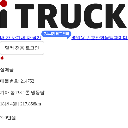
내 차 사기
내 차 팔기
영업용 번호판
화물백과
미디
딜러 전용 로그인
실매물
매물번호: 214752
기아 봉고3 1톤 냉동탑
18년 4월 | 217,856km
720만원