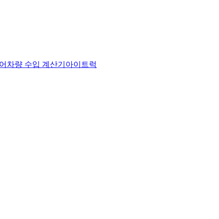
어
차량 수입 계산기
아이트럭