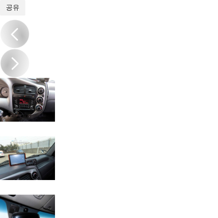
1
/
19
공유