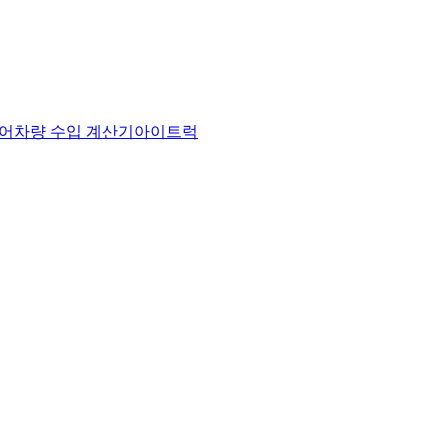
어
차량 수입 계산기
아이트럭