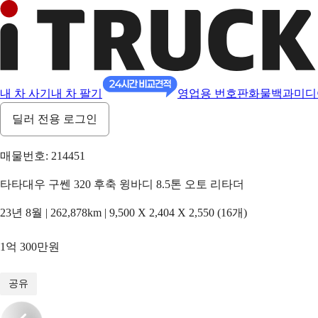
내 차 사기
내 차 팔기
영업용 번호판
화물백과
미디
딜러 전용 로그인
매물번호: 214451
타타대우 구쎈 320 후축 윙바디 8.5톤 오토 리타더
23년 8월 | 262,878km | 9,500 X 2,404 X 2,550 (16개)
1억 300만원
1
/
10
공유