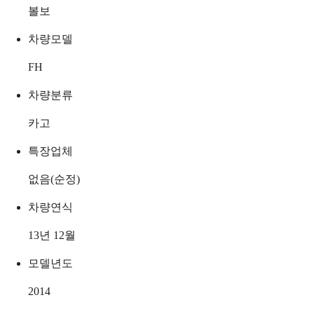
볼보
차량모델
FH
차량분류
카고
특장업체
없음(순정)
차량연식
13년 12월
모델년도
2014