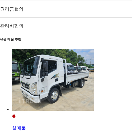
권리금
협의
관리비
협의
유관 매물 추천
실매물