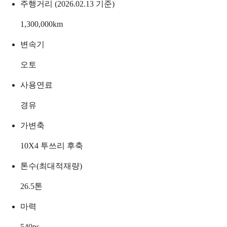
주행거리 (2026.02.13 기준)
1,300,000
km
변속기
오토
사용연료
경유
가변축
10X4 투쓰리 후축
톤수(최대적재량)
26.5
톤
마력
540
ps