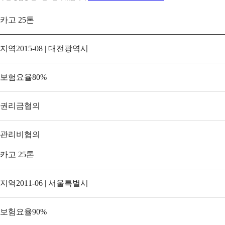
카고 25톤
지역
2015-08 | 대전광역시
보험요율
80
%
권리금
협의
관리비
협의
카고 25톤
지역
2011-06 | 서울특별시
보험요율
90
%