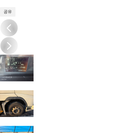
1
/
18
공유