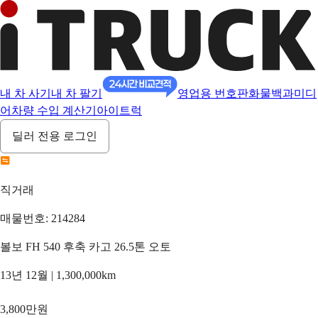
내 차 사기
내 차 팔기
영업용 번호판
화물백과
미디
어
차량 수입 계산기
아이트럭
딜러 전용 로그인
직거래
매물번호: 214284
볼보 FH 540 후축 카고 26.5톤 오토
13년 12월 | 1,300,000km
3,800만원