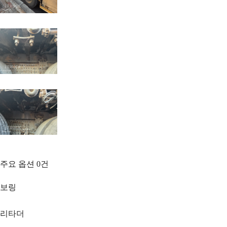
주요 옵션
0
건
보링
리타더