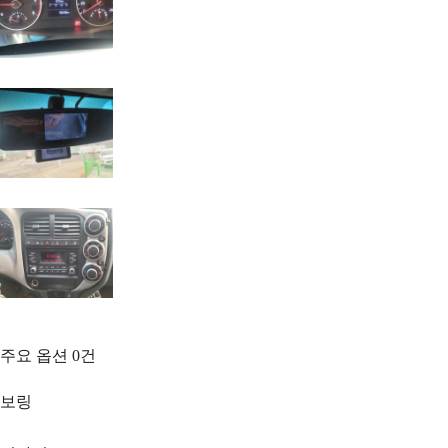
주요 옵션
0
건
보링