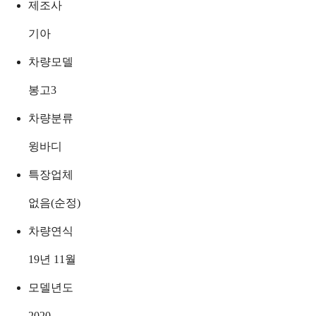
제조사
기아
차량모델
봉고3
차량분류
윙바디
특장업체
없음(순정)
차량연식
19년 11월
모델년도
2020