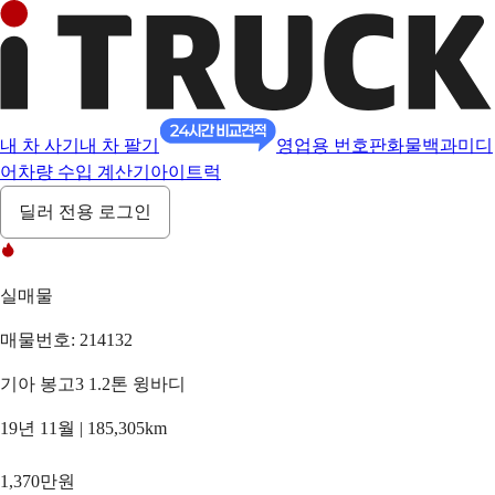
내 차 사기
내 차 팔기
영업용 번호판
화물백과
미디
어
차량 수입 계산기
아이트럭
딜러 전용 로그인
실매물
매물번호: 214132
기아 봉고3 1.2톤 윙바디
19년 11월 | 185,305km
1,370만원