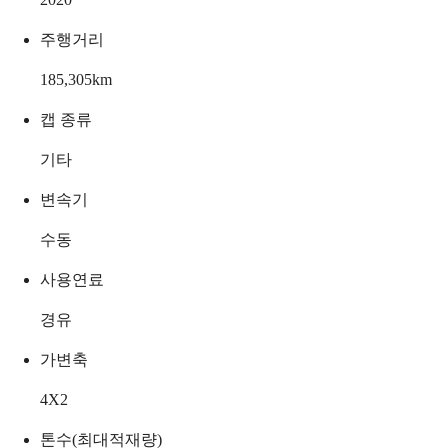
주행거리
185,305
km
캡 종류
기타
변속기
수동
사용연료
경유
가변축
4X2
톤수(최대적재량)