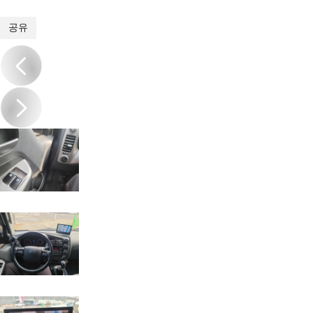
1
/
20
공유