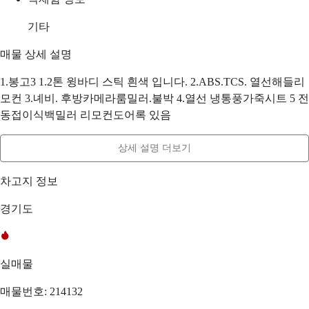
기타
매물 상세 설명
1.봉고3 1.2톤 윙바디 스틱 흰색 입니다. 2.ABS.TCS. 열선해들리
모컨 3.녜비. 후방카메라룸밀러.불박 4.열선 냉통풍가죽시트 5 전
동접이식백밀러 리모컨도어록 있음
상세 설명 더보기
차고지 정보
경기도
실매물
매물번호: 214132