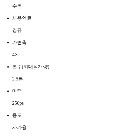
수동
사용연료
경유
가변축
4X2
톤수(최대적재량)
2.5
톤
마력
250
ps
용도
자가용