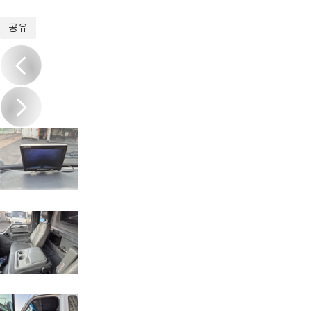
1
/
17
공유