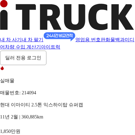
내 차 사기
내 차 팔기
영업용 번호판
화물백과
미디
어
차량 수입 계산기
아이트럭
딜러 전용 로그인
실매물
매물번호: 214094
현대 이마이티 2.5톤 익스하이탑 슈퍼캡
11년 2월 | 360,885km
1,850만원