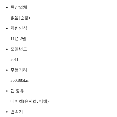
특장업체
없음(순정)
차량연식
11년 2월
모델년도
2011
주행거리
360,885
km
캡 종류
데이캡(슈퍼캡, 킹캡)
변속기