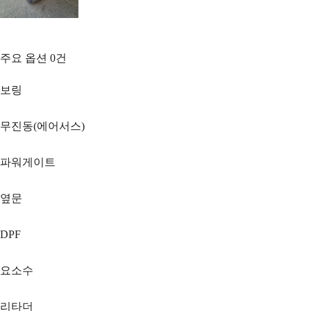
주요 옵션
0
건
보링
무진동(에어서스)
파워게이트
옆문
DPF
요소수
리타더