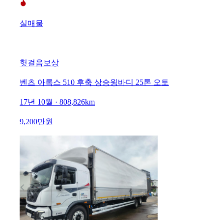
실매물
헛걸음보상
벤츠 아록스 510 후축 상승윙바디 25톤 오토
17년 10월 · 808,826km
9,200만원