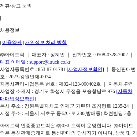
제휴/광고 문의
|
채용정보
|
이용약관
|
개인정보 처리 방침
㈜아이트럭 ｜ 대표자 : 정혜인 ｜ 전화번호 :
0508-0328-7002
｜
대표 이메일 :
support@itruck.co.kr
사업자등록번호 : 853-87-01781
[사업자정보확인]
｜ 통신판매번
호 : 2023-강원인제-0074
자동차관리사업등록 번호 : 제02-4123-000402호 ｜ 자동차 관리
사업장 소재지 : 경기도 화성시 우정읍 포승항남로 976
[자동차
매매업정보확인]
본사 주소 : 강원특별자치도 인제군 기린면 조침령로 1235-24 ｜
지점 주소 : 서울시 서초구 동작대로 230(방배동) 화련빌딩 3층
아이트럭 인증중고트럭은 ㈜아이트럭이 운영합니다. ㈜아이트
럭은 통신판매중개자로 통신판매의 당사자가 아니며, 상품 및 거