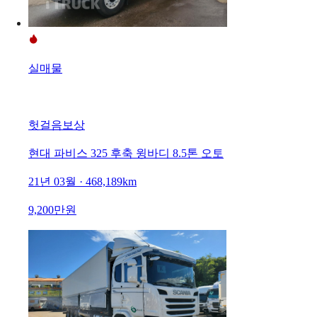
실매물
헛걸음보상
현대 파비스 325 후축 윙바디 8.5톤 오토
21년 03월 · 468,189km
9,200만원