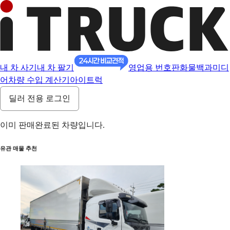
내 차 사기
내 차 팔기
영업용 번호판
화물백과
미디
어
차량 수입 계산기
아이트럭
딜러 전용 로그인
이미 판매완료된 차량입니다.
유관 매물 추천