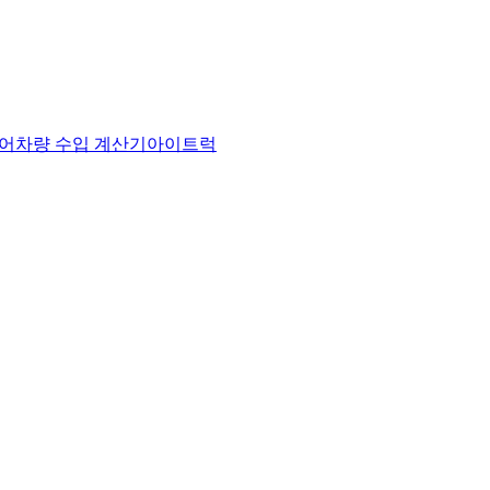
어
차량 수입 계산기
아이트럭