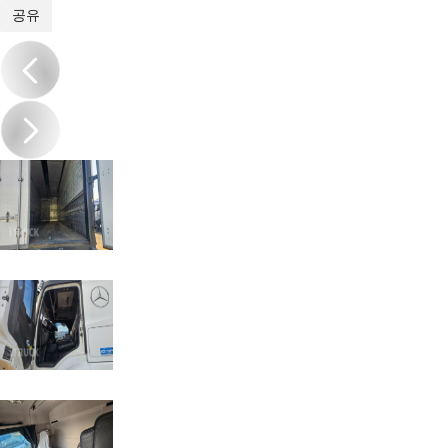
1
/
11
공유