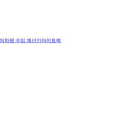
어
차량 수입 계산기
아이트럭