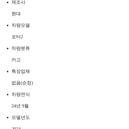
제조사
현대
차량모델
포터2
차량분류
카고
특장업체
없음(순정)
차량연식
24년 9월
모델년도
2024