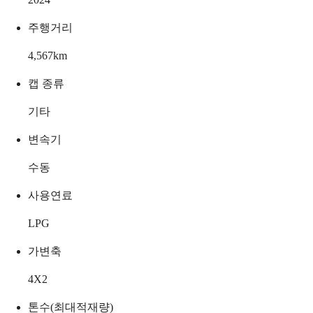
주행거리
4,567
km
캡 종류
기타
변속기
수동
사용연료
LPG
가변축
4X2
톤수(최대적재량)