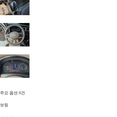
주요 옵션
0
건
보링