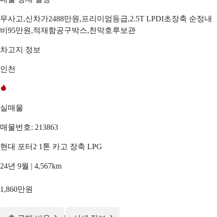
무사고,신차가2488만원,프리미엄등급,2.5T LPDI초장축 순정내
비95만원,적재함공구박스,천막호루보관
차고지 정보
인천
실매물
매물번호: 213863
현대 포터2 1톤 카고 장축 LPG
24년 9월 | 4,567km
1,860만원