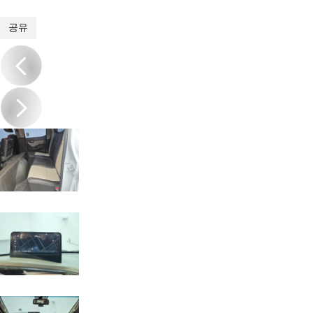
1
/
20
공유