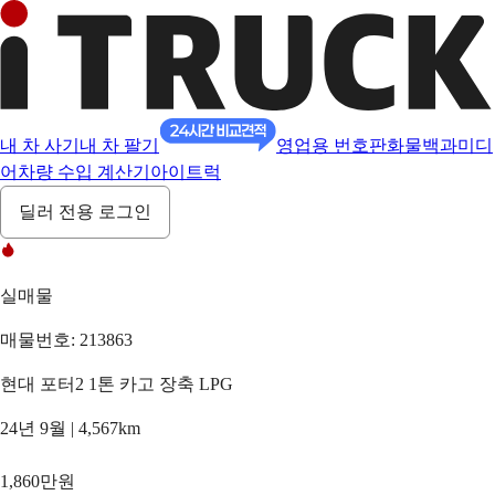
내 차 사기
내 차 팔기
영업용 번호판
화물백과
미디
어
차량 수입 계산기
아이트럭
딜러 전용 로그인
실매물
매물번호: 213863
현대 포터2 1톤 카고 장축 LPG
24년 9월 | 4,567km
1,860만원