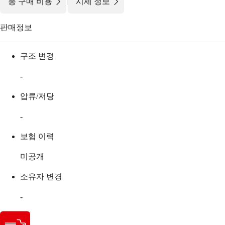
|
총 구매 비용
시세 정보
판매정보
구조 변경
-
압류/저당
-
보험 이력
미공개
소유자 변경
-