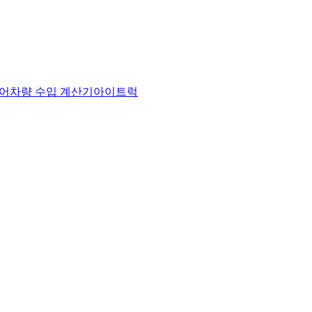
어
차량 수입 계산기
아이트럭