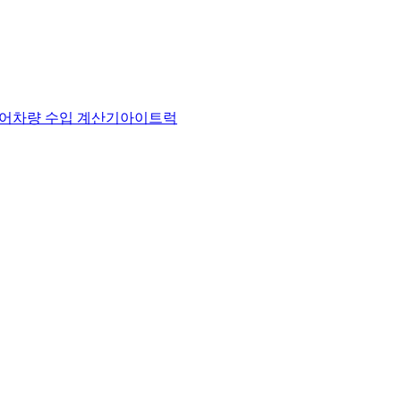
어
차량 수입 계산기
아이트럭