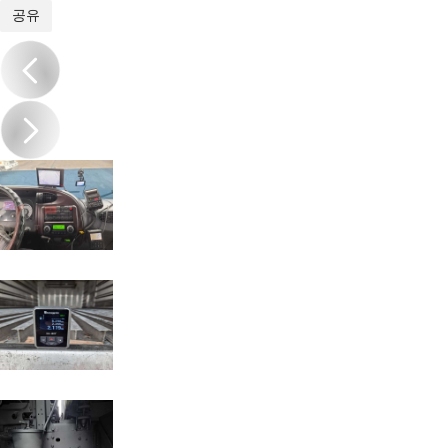
1
/
18
공유