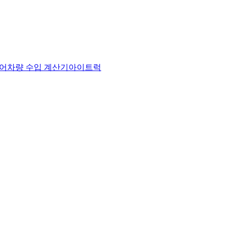
어
차량 수입 계산기
아이트럭