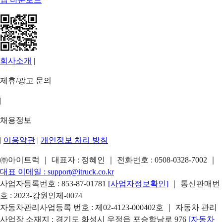
회사소개
|
제휴/광고 문의
|
채용정보
|
이용약관
|
개인정보 처리 방침
㈜아이트럭 ｜ 대표자 : 정혜인 ｜ 전화번호 :
0508-0328-7002
｜
대표 이메일 :
support@itruck.co.kr
사업자등록번호 : 853-87-01781
[사업자정보확인]
｜ 통신판매번
호 : 2023-강원인제-0074
자동차관리사업등록 번호 : 제02-4123-000402호 ｜ 자동차 관리
사업장 소재지 : 경기도 화성시 우정읍 포승항남로 976
[자동차