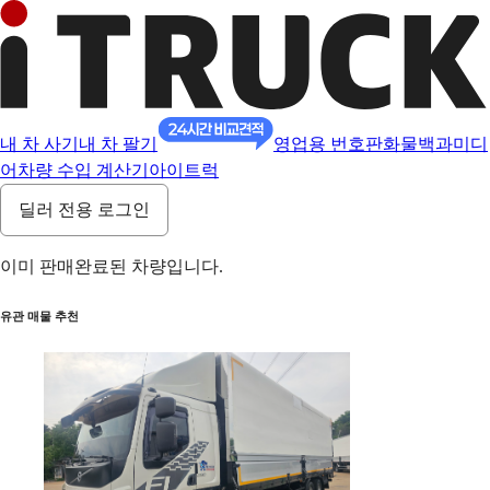
내 차 사기
내 차 팔기
영업용 번호판
화물백과
미디
어
차량 수입 계산기
아이트럭
딜러 전용 로그인
이미 판매완료된 차량입니다.
유관 매물 추천