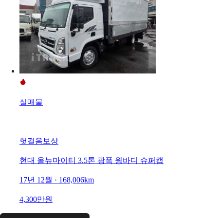
실매물
헛걸음보상
현대 올뉴마이티 3.5톤 광폭 윙바디 슈퍼캡
17년 12월 · 168,006km
4,300만원