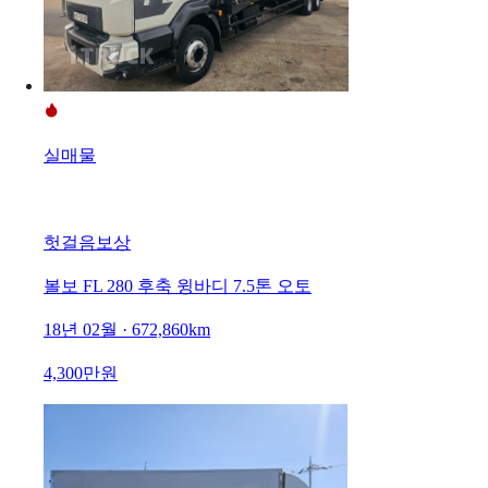
실매물
헛걸음보상
볼보 FL 280 후축 윙바디 7.5톤 오토
18년 02월 · 672,860km
4,300만원