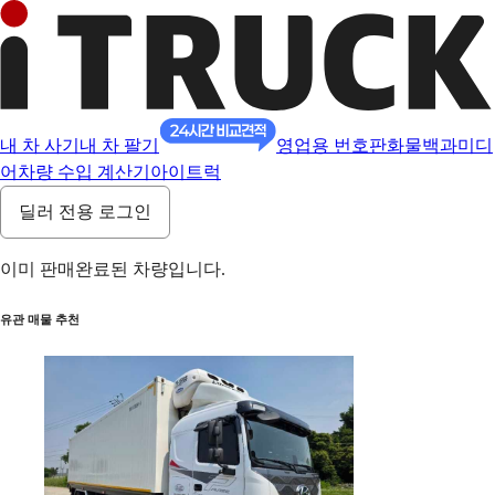
내 차 사기
내 차 팔기
영업용 번호판
화물백과
미디
어
차량 수입 계산기
아이트럭
딜러 전용 로그인
이미 판매완료된 차량입니다.
유관 매물 추천