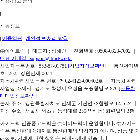
제휴/광고 문의
|
채용정보
|
이용약관
|
개인정보 처리 방침
㈜아이트럭 ｜ 대표자 : 정혜인 ｜ 전화번호 :
0508-0328-7002
｜
대표 이메일 :
support@itruck.co.kr
사업자등록번호 : 853-87-01781
[사업자정보확인]
｜ 통신판매번
호 : 2023-강원인제-0074
자동차관리사업등록 번호 : 제02-4123-000402호 ｜ 자동차 관리
사업장 소재지 : 경기도 화성시 우정읍 포승항남로 976
[자동차
매매업정보확인]
본사 주소 : 강원특별자치도 인제군 기린면 조침령로 1235-24 ｜
지점 주소 : 서울시 서초구 동작대로 230(방배동) 화련빌딩 3층
아이트럭 인증중고트럭은 ㈜아이트럭이 운영합니다. ㈜아이트
럭은 통신판매중개자로 통신판매의 당사자가 아니며, 상품 및 거
래정보, 거래에 대한 책임은 판매자에게 있습니다.