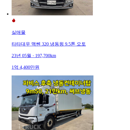
실매물
타타대우 맥쎈 320 냉동윙 9.5톤 오토
23년 05월 · 197,700km
1억 4,400만원