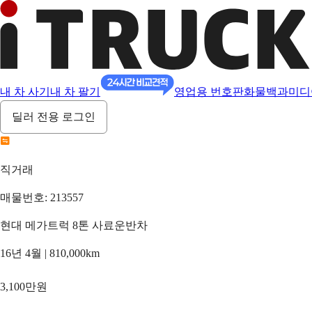
내 차 사기
내 차 팔기
영업용 번호판
화물백과
미디
딜러 전용 로그인
직거래
매물번호: 213557
현대 메가트럭 8톤 사료운반차
16년 4월 | 810,000km
3,100만원