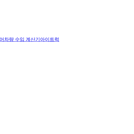
어
차량 수입 계산기
아이트럭