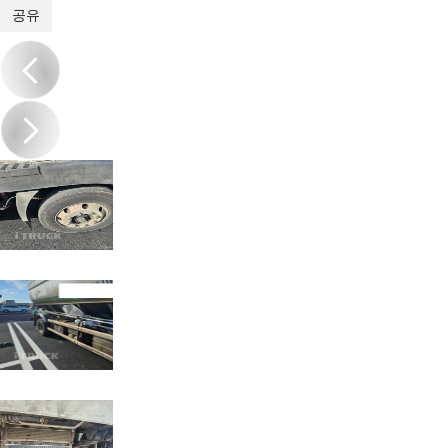
1
/
13
공유