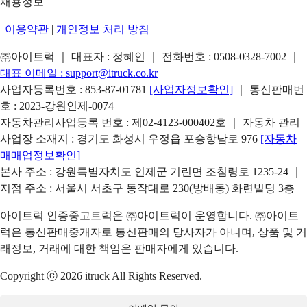
채용정보
|
이용약관
|
개인정보 처리 방침
㈜아이트럭 ｜ 대표자 : 정혜인 ｜ 전화번호 :
0508-0328-7002
｜
대표 이메일 :
support@itruck.co.kr
사업자등록번호 : 853-87-01781
[사업자정보확인]
｜ 통신판매번
호 : 2023-강원인제-0074
자동차관리사업등록 번호 : 제02-4123-000402호 ｜ 자동차 관리
사업장 소재지 : 경기도 화성시 우정읍 포승항남로 976
[자동차
매매업정보확인]
본사 주소 : 강원특별자치도 인제군 기린면 조침령로 1235-24 ｜
지점 주소 : 서울시 서초구 동작대로 230(방배동) 화련빌딩 3층
아이트럭 인증중고트럭은 ㈜아이트럭이 운영합니다. ㈜아이트
럭은 통신판매중개자로 통신판매의 당사자가 아니며, 상품 및 거
래정보, 거래에 대한 책임은 판매자에게 있습니다.
Copyright ⓒ 2026 itruck All Rights Reserved.