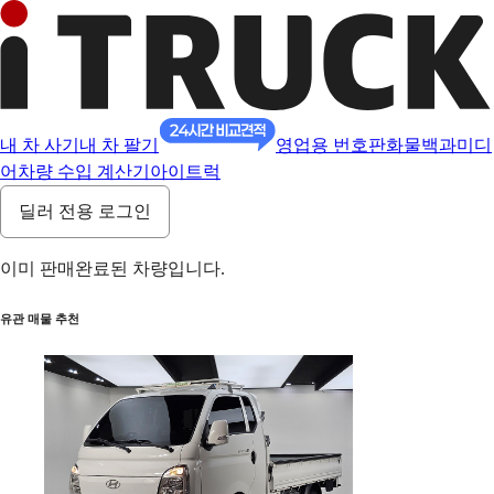
내 차 사기
내 차 팔기
영업용 번호판
화물백과
미디
어
차량 수입 계산기
아이트럭
딜러 전용 로그인
이미 판매완료된 차량입니다.
유관 매물 추천