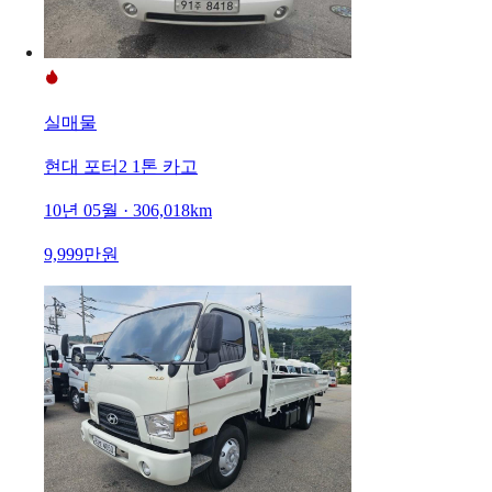
실매물
현대 포터2 1톤 카고
10년 05월 · 306,018km
9,999만원