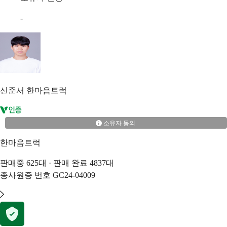
-
신준서
한마음트럭
소유자 동의
한마음트럭
판매중
625
대 · 판매 완료
4837
대
종사원증 번호
GC24-04009