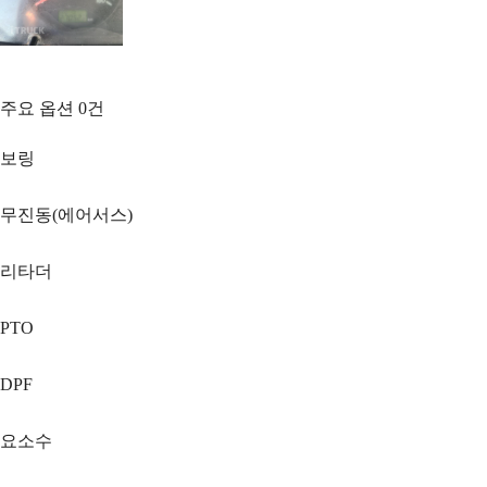
주요 옵션
0
건
보링
무진동(에어서스)
리타더
PTO
DPF
요소수