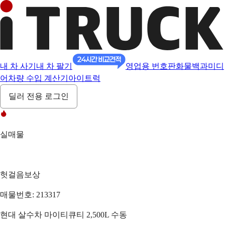
내 차 사기
내 차 팔기
영업용 번호판
화물백과
미디
어
차량 수입 계산기
아이트럭
딜러 전용 로그인
실매물
헛걸음보상
매물번호: 213317
현대 살수차 마이티큐티 2,500L 수동