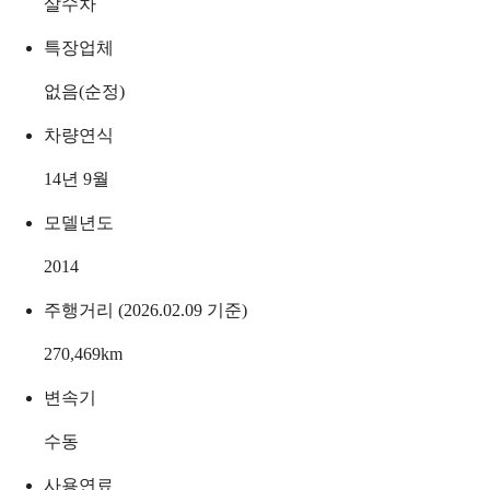
살수차
특장업체
없음(순정)
차량연식
14년 9월
모델년도
2014
주행거리 (2026.02.09 기준)
270,469
km
변속기
수동
사용연료