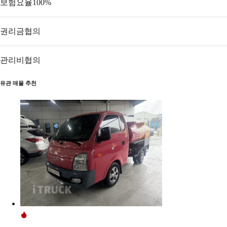
보험요율
100
%
권리금
협의
관리비
협의
유관 매물 추천