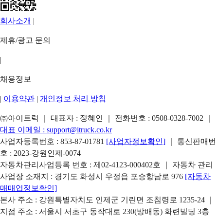
회사소개
|
제휴/광고 문의
|
채용정보
|
이용약관
|
개인정보 처리 방침
㈜아이트럭 ｜ 대표자 : 정혜인 ｜ 전화번호 :
0508-0328-7002
｜
대표 이메일 :
support@itruck.co.kr
사업자등록번호 : 853-87-01781
[사업자정보확인]
｜ 통신판매번
호 : 2023-강원인제-0074
자동차관리사업등록 번호 : 제02-4123-000402호 ｜ 자동차 관리
사업장 소재지 : 경기도 화성시 우정읍 포승항남로 976
[자동차
매매업정보확인]
본사 주소 : 강원특별자치도 인제군 기린면 조침령로 1235-24 ｜
지점 주소 : 서울시 서초구 동작대로 230(방배동) 화련빌딩 3층