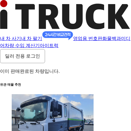
내 차 사기
내 차 팔기
영업용 번호판
화물백과
미디
어
차량 수입 계산기
아이트럭
딜러 전용 로그인
이미 판매완료된 차량입니다.
유관 매물 추천