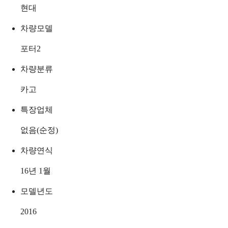
현대
차량모델
포터2
차량분류
카고
특장업체
없음(순정)
차량연식
16년 1월
모델년도
2016