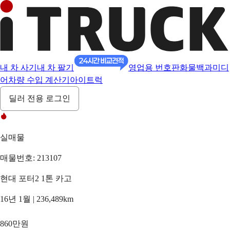
내 차 사기
내 차 팔기
영업용 번호판
화물백과
미디
어
차량 수입 계산기
아이트럭
딜러 전용 로그인
실매물
매물번호: 213107
현대 포터2 1톤 카고
16년 1월 | 236,489km
860만원