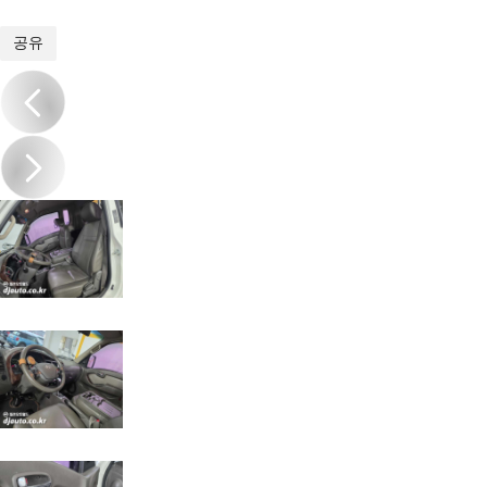
1
/
18
공유