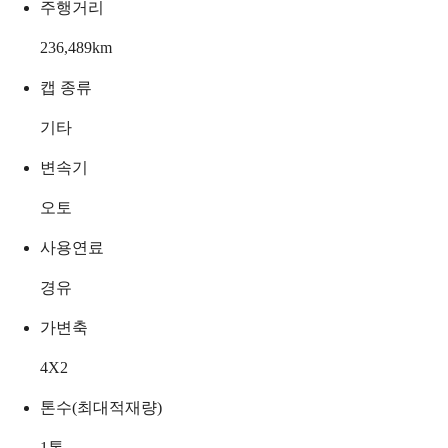
주행거리
236,489
km
캡 종류
기타
변속기
오토
사용연료
경유
가변축
4X2
톤수(최대적재량)
1
톤