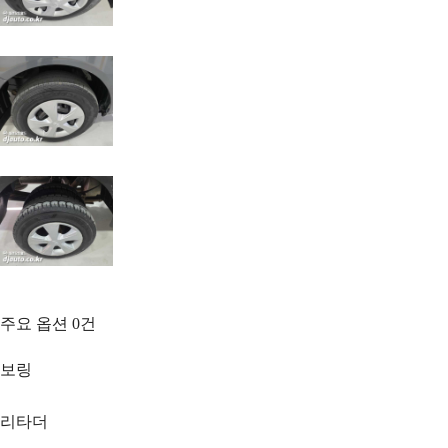
주요 옵션
0
건
보링
리타더