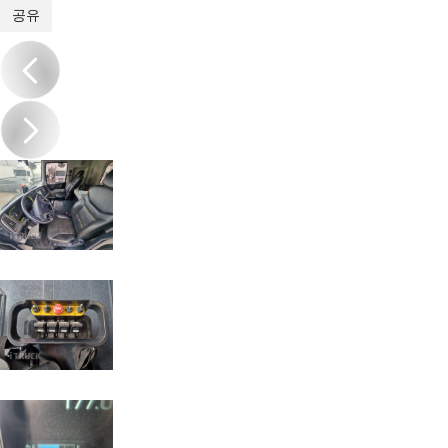
1
/
20
공유