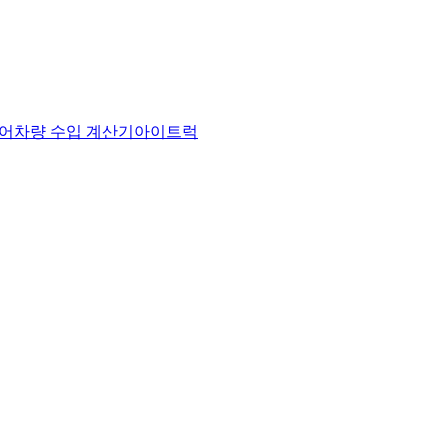
어
차량 수입 계산기
아이트럭