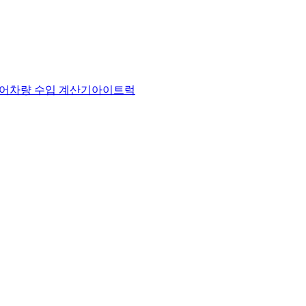
어
차량 수입 계산기
아이트럭