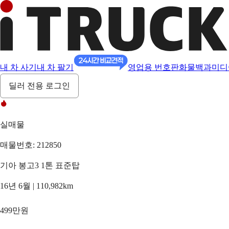
내 차 사기
내 차 팔기
영업용 번호판
화물백과
미디
딜러 전용 로그인
실매물
매물번호: 212850
기아 봉고3 1톤 표준탑
16년 6월 | 110,982km
499만원