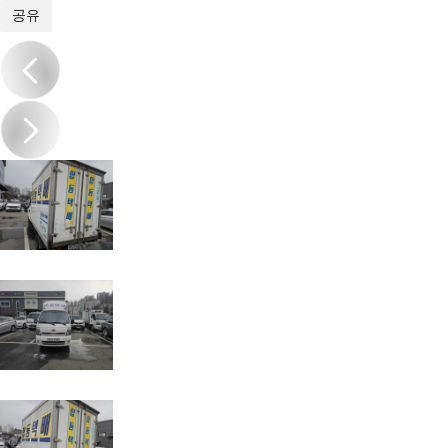
1
/
7
공유