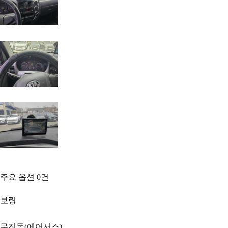
주요 옵션
0
건
보링
무진동(에어서스)