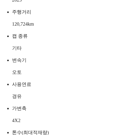
주행거리
120,724
km
캡 종류
기타
변속기
오토
사용연료
경유
가변축
4X2
톤수(최대적재량)