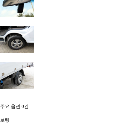
주요 옵션
0
건
보링