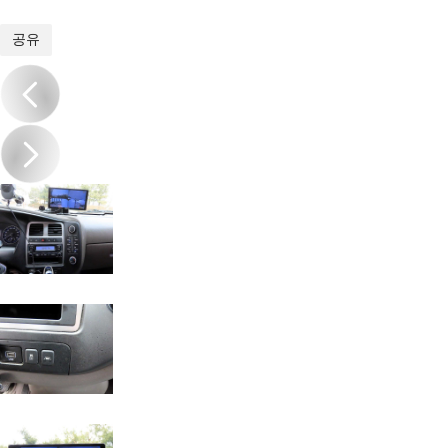
1
/
20
공유