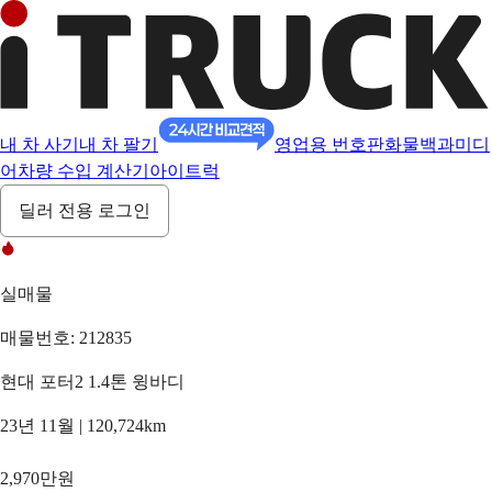
내 차 사기
내 차 팔기
영업용 번호판
화물백과
미디
어
차량 수입 계산기
아이트럭
딜러 전용 로그인
실매물
매물번호: 212835
현대 포터2 1.4톤 윙바디
23년 11월 | 120,724km
2,970만원