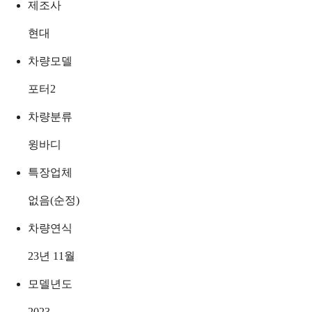
제조사
현대
차량모델
포터2
차량분류
윙바디
특장업체
없음(순정)
차량연식
23년 11월
모델년도
2023