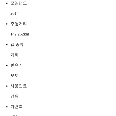
모델년도
2014
주행거리
142,252
km
캡 종류
기타
변속기
오토
사용연료
경유
가변축