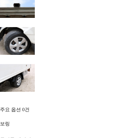
주요 옵션
0
건
보링