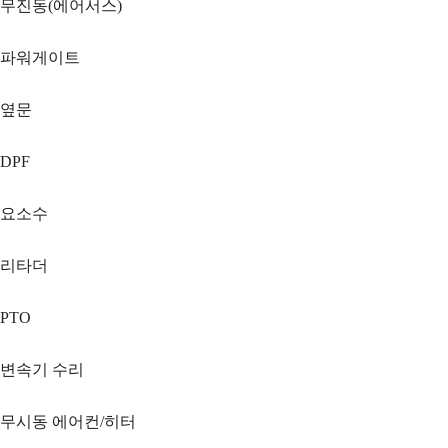
무진동(에어서스)
파워게이트
옆문
DPF
요소수
리타더
PTO
변속기 수리
무시동 에어컨/히터