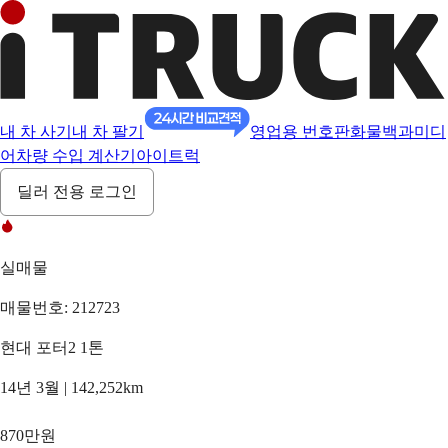
내 차 사기
내 차 팔기
영업용 번호판
화물백과
미디
어
차량 수입 계산기
아이트럭
딜러 전용 로그인
실매물
매물번호: 212723
현대 포터2 1톤
14년 3월 | 142,252km
870만원