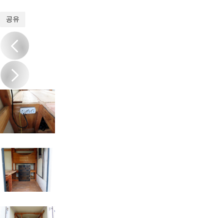
1
/
20
공유