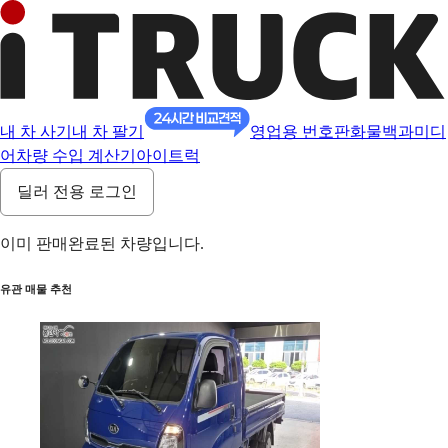
내 차 사기
내 차 팔기
영업용 번호판
화물백과
미디
어
차량 수입 계산기
아이트럭
딜러 전용 로그인
이미 판매완료된 차량입니다.
유관 매물 추천