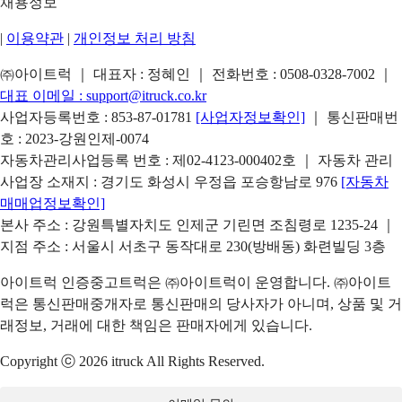
채용정보
|
이용약관
|
개인정보 처리 방침
㈜아이트럭 ｜ 대표자 : 정혜인 ｜ 전화번호 :
0508-0328-7002
｜
대표 이메일 :
support@itruck.co.kr
사업자등록번호 : 853-87-01781
[사업자정보확인]
｜ 통신판매번
호 : 2023-강원인제-0074
자동차관리사업등록 번호 : 제02-4123-000402호 ｜ 자동차 관리
사업장 소재지 : 경기도 화성시 우정읍 포승항남로 976
[자동차
매매업정보확인]
본사 주소 : 강원특별자치도 인제군 기린면 조침령로 1235-24 ｜
지점 주소 : 서울시 서초구 동작대로 230(방배동) 화련빌딩 3층
아이트럭 인증중고트럭은 ㈜아이트럭이 운영합니다. ㈜아이트
럭은 통신판매중개자로 통신판매의 당사자가 아니며, 상품 및 거
래정보, 거래에 대한 책임은 판매자에게 있습니다.
Copyright ⓒ 2026 itruck All Rights Reserved.