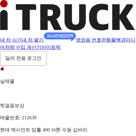
내 차 사기
내 차 팔기
영업용 번호판
화물백과
미디
어
차량 수입 계산기
아이트럭
딜러 전용 로그인
실매물
헛걸음보상
매물번호: 212639
현대 엑시언트 암롤 400 16톤 수동 십바리