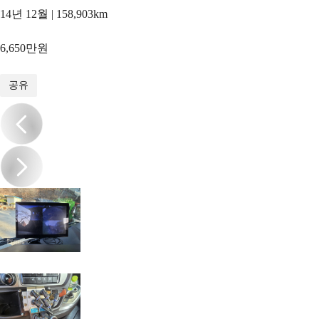
14년 12월 | 158,903km
6,650만원
1
/
18
공유