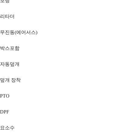
보링
리타더
무진동(에어서스)
박스포함
자동덮개
덮개 장착
PTO
DPF
요소수