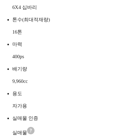
6X4 십바리
톤수(최대적재량)
16
톤
마력
400
ps
배기량
9,960
cc
용도
자가용
실매물 인증
실매물