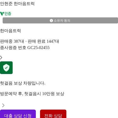
안현준
한마음트럭
소유자 동의
한마음트럭
판매중
387
대 · 판매 완료
1447
대
종사원증 번호
GC25-02455
헛걸음 보상 차량입니다.
방문예약 후, 헛걸음시 10만원 보상
대출 상담 신청
전화 상담