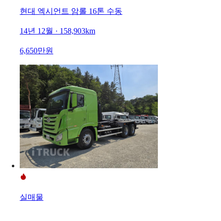
현대 엑시언트 암롤 16톤 수동
14년 12월 · 158,903km
6,650만원
실매물