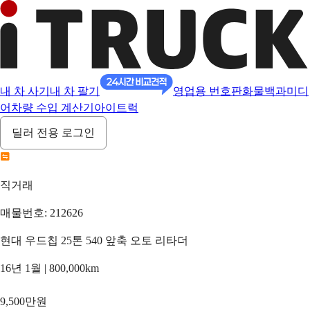
내 차 사기
내 차 팔기
영업용 번호판
화물백과
미디
어
차량 수입 계산기
아이트럭
딜러 전용 로그인
직거래
매물번호: 212626
현대 우드칩 25톤 540 앞축 오토 리타더
16년 1월 | 800,000km
9,500만원