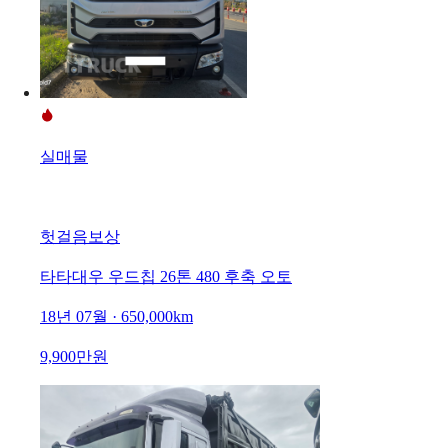
실매물
헛걸음보상
타타대우 우드칩 26톤 480 후축 오토
18년 07월 · 650,000km
9,900만원