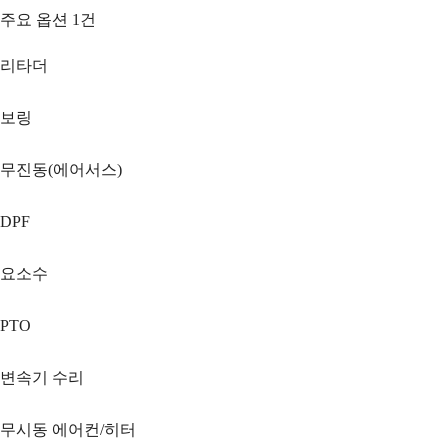
주요 옵션
1
건
리타더
보링
무진동(에어서스)
DPF
요소수
PTO
변속기 수리
무시동 에어컨/히터