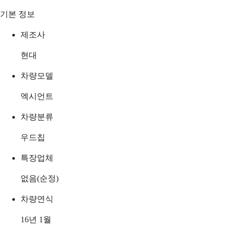
기본 정보
제조사
현대
차량모델
엑시언트
차량분류
우드칩
특장업체
없음(순정)
차량연식
16년 1월