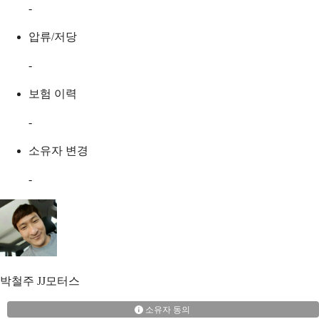
-
압류/저당
-
보험 이력
-
소유자 변경
-
박철주
JJ모터스
소유자 동의