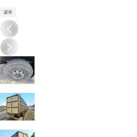
1
/
13
공유