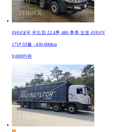
타타대우 우드칩 22.4톤 480 후축 오토 리타더
17년 03월 · 430,000km
9,000만원