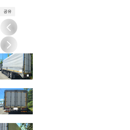
1
/
8
공유