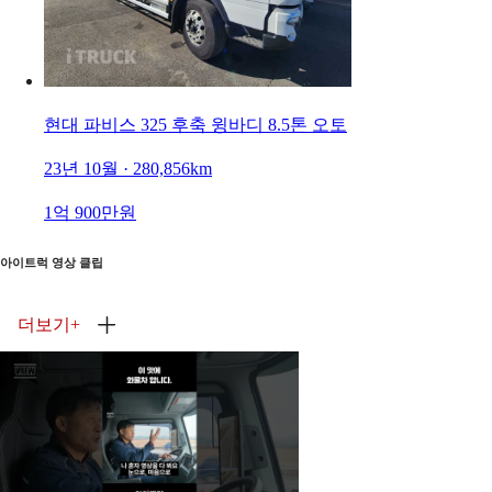
현대 파비스 325 후축 윙바디 8.5톤 오토
23년 10월 · 280,856km
1억 900만원
아이트럭 영상 클립
더보기
+