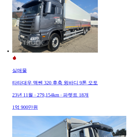
실매물
타타대우 맥쎈 320 후축 윙바디 9톤 오토
23년 11월 · 279,154km · 파렛트 18개
1억 900만원