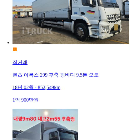
직거래
벤츠 아록스 299 후축 윙바디 9.5톤 오토
18년 02월 · 852,549km
1억 900만원