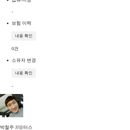
-
보험 이력
내용 확인
0
건
소유자 변경
내용 확인
-
박철주
JJ모터스