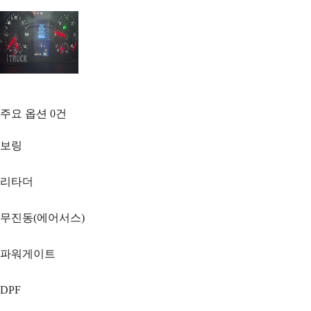
주요 옵션
0
건
보링
리타더
무진동(에어서스)
파워게이트
DPF