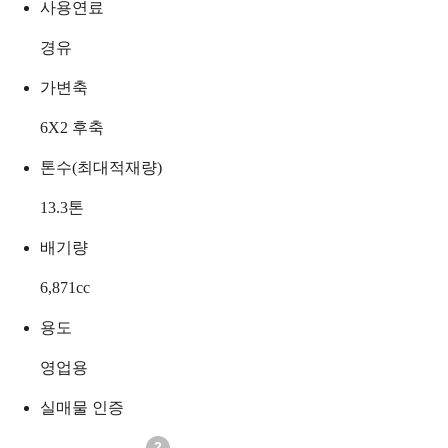
사용연료
경유
가변축
6X2 후축
톤수(최대적재량)
13.3
톤
배기량
6,871
cc
용도
영업용
실매물 인증