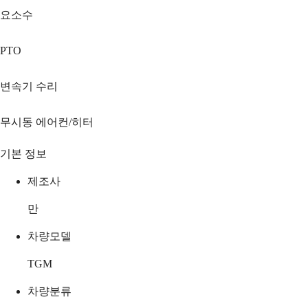
요소수
PTO
변속기 수리
무시동 에어컨/히터
기본 정보
제조사
만
차량모델
TGM
차량분류