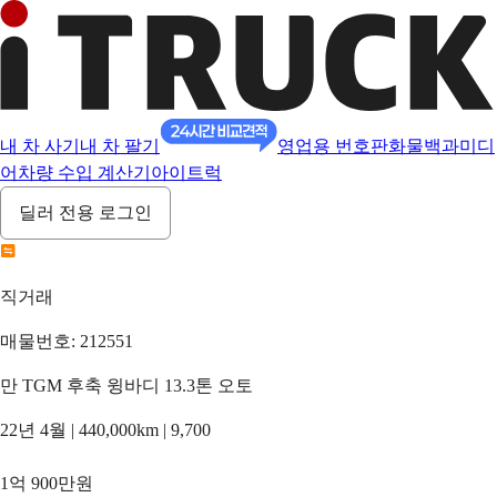
내 차 사기
내 차 팔기
영업용 번호판
화물백과
미디
어
차량 수입 계산기
아이트럭
딜러 전용 로그인
직거래
매물번호: 212551
만 TGM 후축 윙바디 13.3톤 오토
22년 4월 | 440,000km | 9,700
1억 900만원