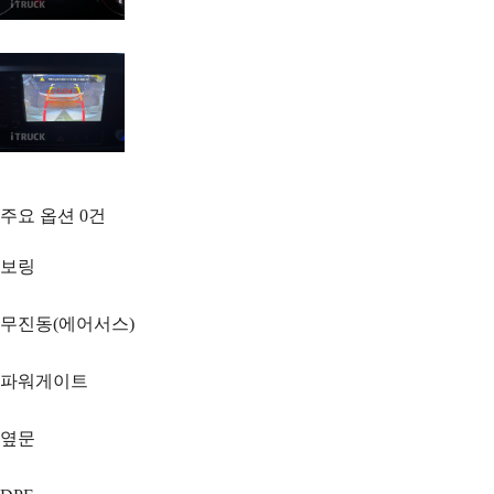
주요 옵션
0
건
보링
무진동(에어서스)
파워게이트
옆문