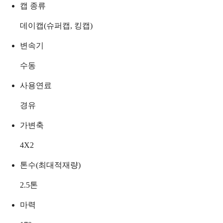
캡 종류
데이캡(슈퍼캡, 킹캡)
변속기
수동
사용연료
경유
가변축
4X2
톤수(최대적재량)
2.5
톤
마력