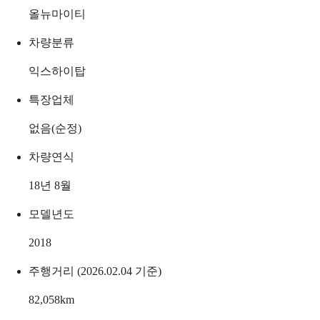
올뉴마이티
차량분류
익스하이탑
특장업체
없음(순정)
차량연식
18년 8월
모델년도
2018
주행거리 (2026.02.04 기준)
82,058
km