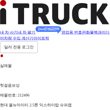
내 차 사기
내 차 팔기
영업용 번호판
화물백과
미디
어
차량 수입 계산기
아이트럭
딜러 전용 로그인
실매물
헛걸음보상
매물번호: 212496
현대 올뉴마이티 2.5톤 익스하이탑 슈퍼캡