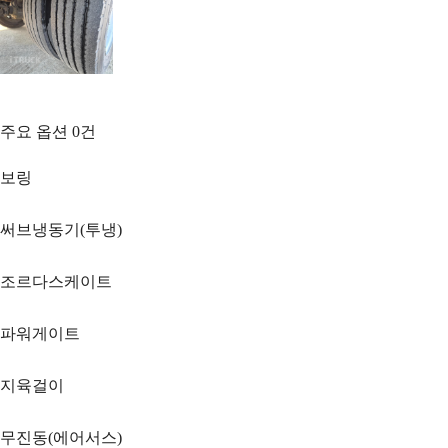
주요 옵션
0
건
보링
써브냉동기(투냉)
조르다스케이트
파워게이트
지육걸이
무진동(에어서스)