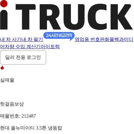
내 차 사기
내 차 팔기
영업용 번호판
화물백과
미디
어
차량 수입 계산기
아이트럭
딜러 전용 로그인
실매물
헛걸음보상
매물번호: 212487
현대 올뉴마이티 3.5톤 냉동탑