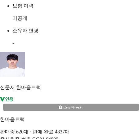
보험 이력
미공개
소유자 변경
-
신준서
한마음트럭
소유자 동의
한마음트럭
판매중
620
대 · 판매 완료
4837
대