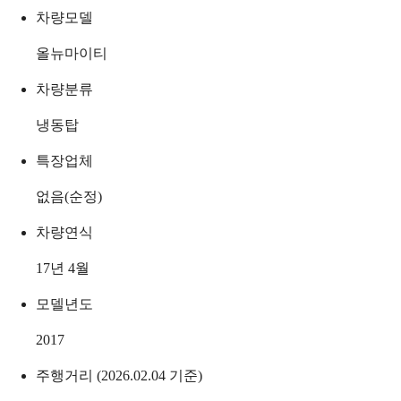
차량모델
올뉴마이티
차량분류
냉동탑
특장업체
없음(순정)
차량연식
17년 4월
모델년도
2017
주행거리 (2026.02.04 기준)