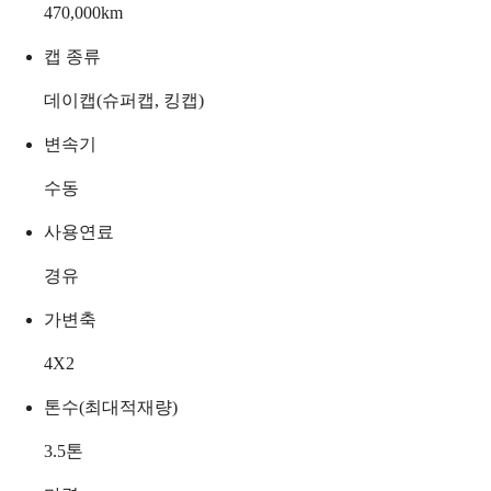
470,000
km
캡 종류
데이캡(슈퍼캡, 킹캡)
변속기
수동
사용연료
경유
가변축
4X2
톤수(최대적재량)
3.5
톤