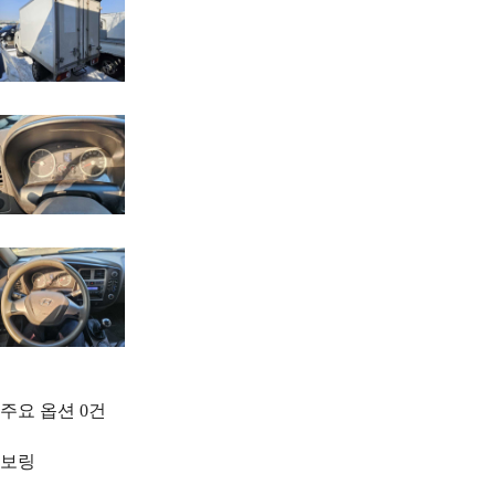
주요 옵션
0
건
보링