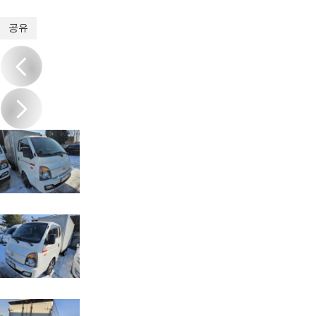
1
/
7
공유