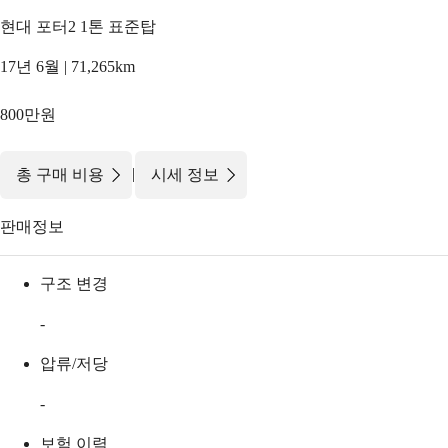
현대 포터2 1톤 표준탑
17년 6월 | 71,265km
800만원
|
총 구매 비용
시세 정보
판매정보
구조 변경
-
압류/저당
-
보험 이력