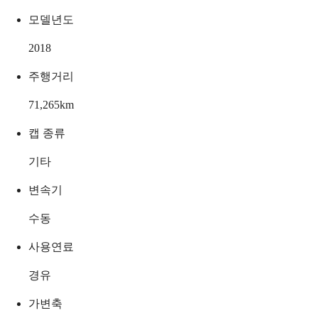
모델년도
2018
주행거리
71,265
km
캡 종류
기타
변속기
수동
사용연료
경유
가변축