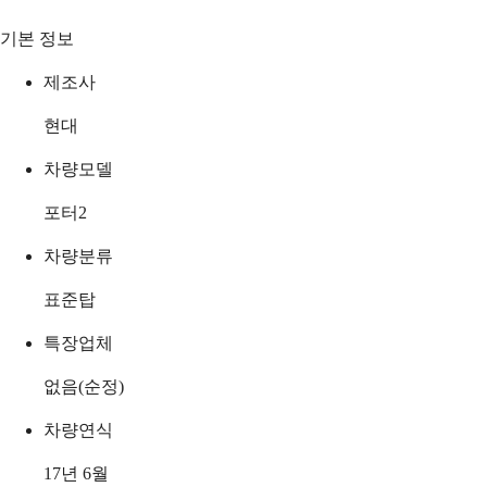
기본 정보
제조사
현대
차량모델
포터2
차량분류
표준탑
특장업체
없음(순정)
차량연식
17년 6월