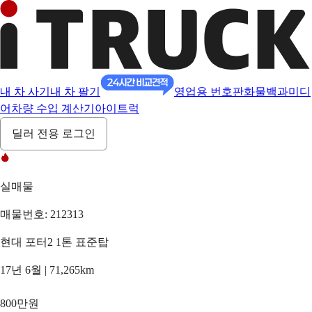
내 차 사기
내 차 팔기
영업용 번호판
화물백과
미디
어
차량 수입 계산기
아이트럭
딜러 전용 로그인
실매물
매물번호: 212313
현대 포터2 1톤 표준탑
17년 6월 | 71,265km
800만원