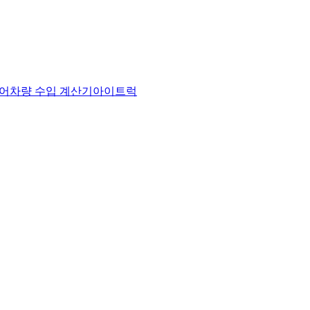
어
차량 수입 계산기
아이트럭