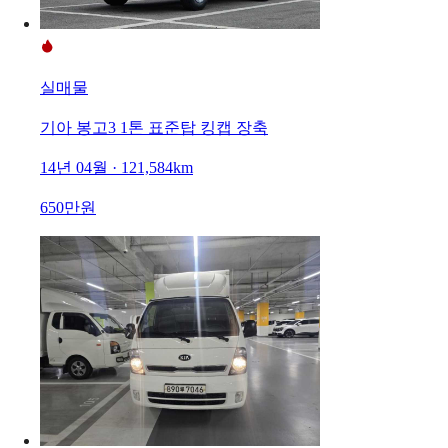
실매물
기아 봉고3 1톤 표준탑 킹캡 장축
14년 04월 · 121,584km
650만원