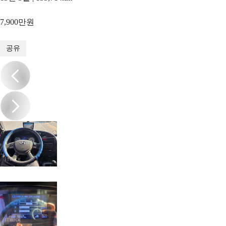
7,900만원
1
/
20
공유