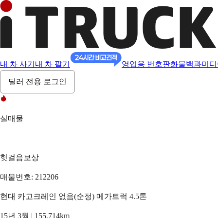
내 차 사기
내 차 팔기
영업용 번호판
화물백과
미디
딜러 전용 로그인
실매물
헛걸음보상
매물번호: 212206
현대 카고크레인 없음(순정) 메가트럭 4.5톤
15년 3월 | 155,714km