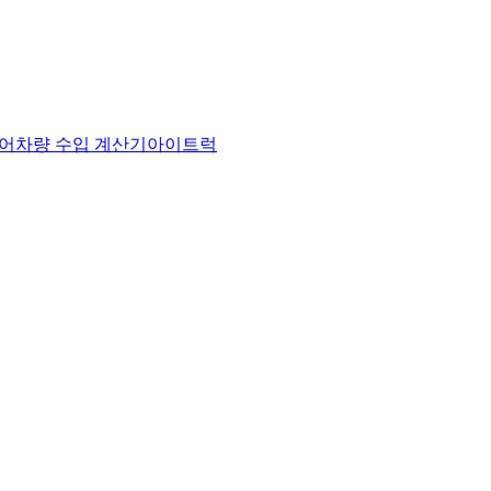
어
차량 수입 계산기
아이트럭