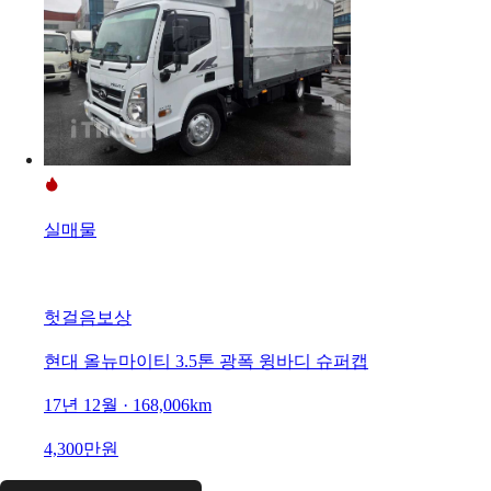
실매물
헛걸음보상
현대 올뉴마이티 3.5톤 광폭 윙바디 슈퍼캡
17년 12월 · 168,006km
4,300만원