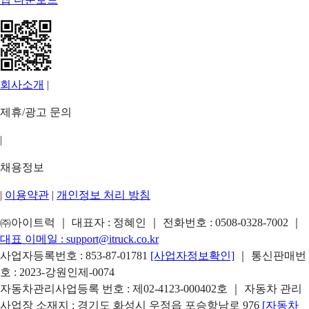
회사소개
|
제휴/광고 문의
|
채용정보
|
이용약관
|
개인정보 처리 방침
㈜아이트럭 ｜ 대표자 : 정혜인 ｜ 전화번호 :
0508-0328-7002
｜
대표 이메일 :
support@itruck.co.kr
사업자등록번호 : 853-87-01781
[사업자정보확인]
｜ 통신판매번
호 : 2023-강원인제-0074
자동차관리사업등록 번호 : 제02-4123-000402호 ｜ 자동차 관리
사업장 소재지 : 경기도 화성시 우정읍 포승항남로 976
[자동차