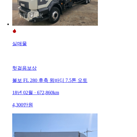
실매물
헛걸음보상
볼보 FL 280 후축 윙바디 7.5톤 오토
18년 02월 · 672,860km
4,300만원