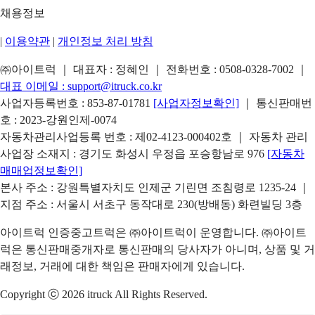
채용정보
|
이용약관
|
개인정보 처리 방침
㈜아이트럭 ｜ 대표자 : 정혜인 ｜ 전화번호 :
0508-0328-7002
｜
대표 이메일 :
support@itruck.co.kr
사업자등록번호 : 853-87-01781
[사업자정보확인]
｜ 통신판매번
호 : 2023-강원인제-0074
자동차관리사업등록 번호 : 제02-4123-000402호 ｜ 자동차 관리
사업장 소재지 : 경기도 화성시 우정읍 포승항남로 976
[자동차
매매업정보확인]
본사 주소 : 강원특별자치도 인제군 기린면 조침령로 1235-24 ｜
지점 주소 : 서울시 서초구 동작대로 230(방배동) 화련빌딩 3층
아이트럭 인증중고트럭은 ㈜아이트럭이 운영합니다. ㈜아이트
럭은 통신판매중개자로 통신판매의 당사자가 아니며, 상품 및 거
래정보, 거래에 대한 책임은 판매자에게 있습니다.
Copyright ⓒ 2026 itruck All Rights Reserved.