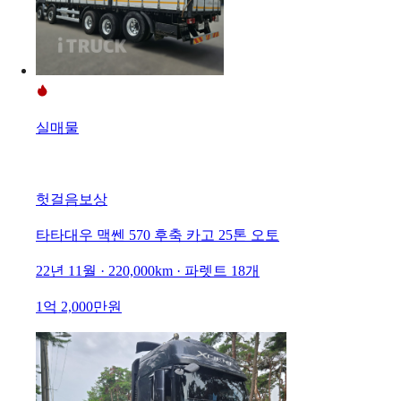
실매물
헛걸음보상
타타대우 맥쎈 570 후축 카고 25톤 오토
22년 11월 · 220,000km · 파렛트 18개
1억 2,000만원