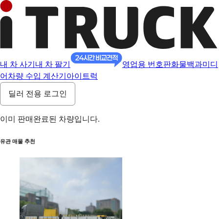
내 차 사기
내 차 팔기
영업용 번호판
화물백과
미디
어
차량 수입 계산기
아이트럭
딜러 전용 로그인
이미 판매완료된 차량입니다.
유관 매물 추천