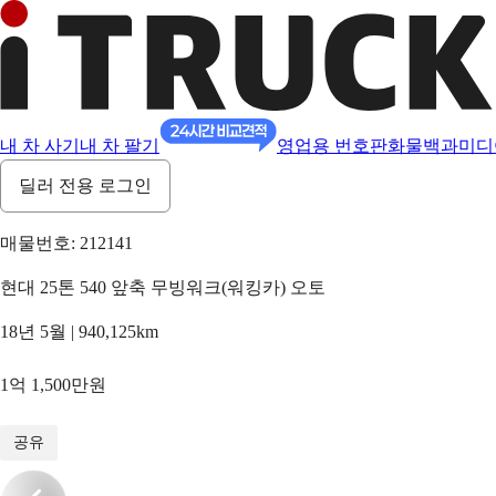
내 차 사기
내 차 팔기
영업용 번호판
화물백과
미디
딜러 전용 로그인
매물번호: 212141
현대 25톤 540 앞축 무빙워크(워킹카) 오토
18년 5월 | 940,125km
1억 1,500만원
1
/
14
공유