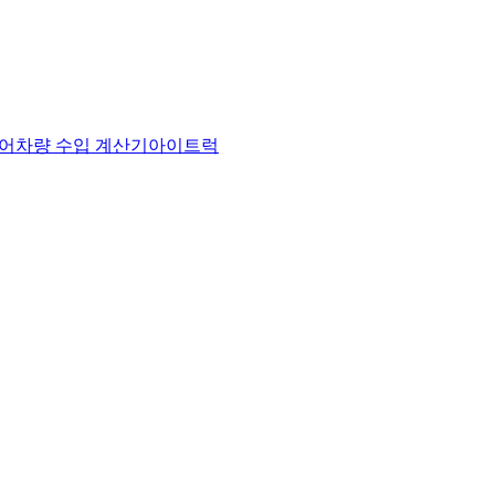
어
차량 수입 계산기
아이트럭