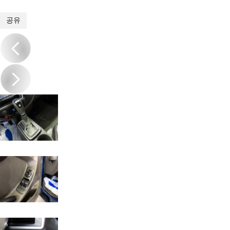
1
/
17
공유