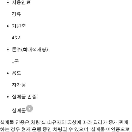
사용연료
경유
가변축
4X2
톤수(최대적재량)
1
톤
용도
자가용
실매물 인증
실매물
실매물 인증은 차량 실 소유자의 요청에 따라 딜러가 중개 판매
하는 경우 현재 운행 중인 차량일 수 있으며, 실매물 미인증으로