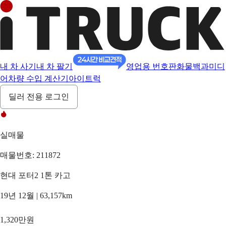
내 차 사기
내 차 팔기
영업용 번호판
화물백과
미디
어
차량 수입 계산기
아이트럭
딜러 전용 로그인
실매물
매물번호: 211872
현대 포터2 1톤 카고
19년 12월 | 63,157km
1,320만원