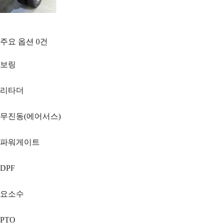
주요 옵션
0
건
보링
리타더
무진동(에어서스)
파워게이트
DPF
요소수
PTO