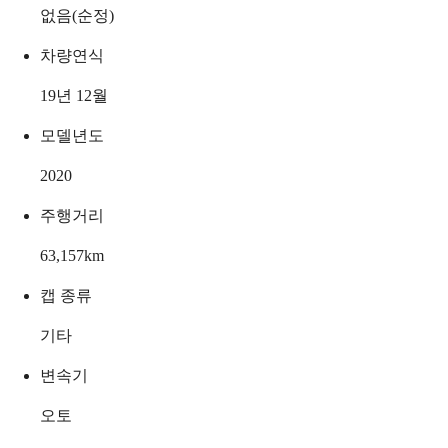
없음(순정)
차량연식
19년 12월
모델년도
2020
주행거리
63,157
km
캡 종류
기타
변속기
오토