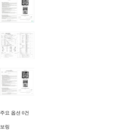
주요 옵션
0
건
보링