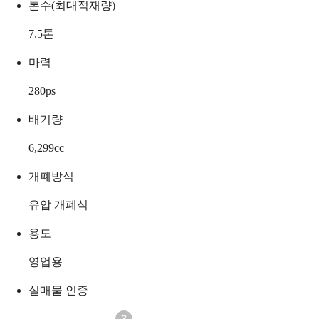
톤수(최대적재량)
7.5
톤
마력
280
ps
배기량
6,299
cc
개폐방식
유압 개폐식
용도
영업용
실매물 인증