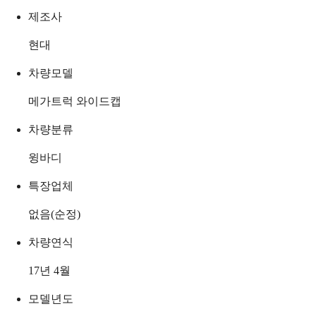
제조사
현대
차량모델
메가트럭 와이드캡
차량분류
윙바디
특장업체
없음(순정)
차량연식
17년 4월
모델년도