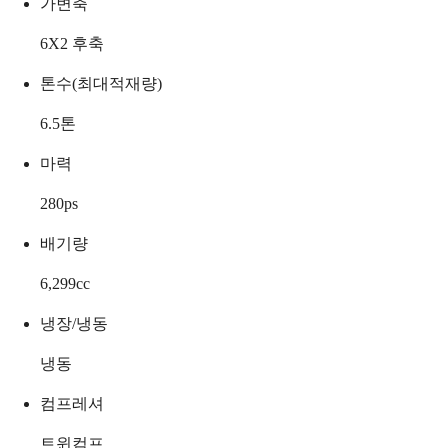
가변축
6X2 후축
톤수(최대적재량)
6.5
톤
마력
280
ps
배기량
6,299
cc
냉장/냉동
냉동
컴프레셔
트윈컴프