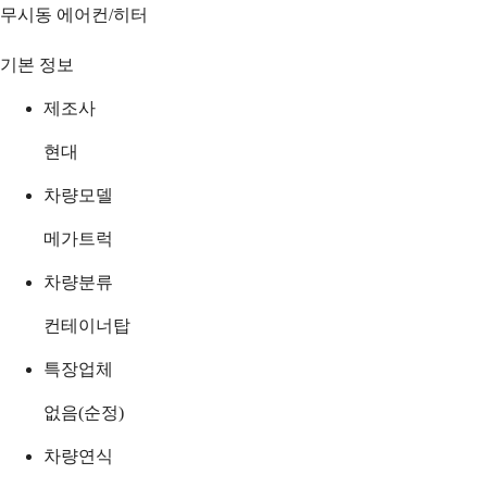
무시동 에어컨/히터
기본 정보
제조사
현대
차량모델
메가트럭
차량분류
컨테이너탑
특장업체
없음(순정)
차량연식