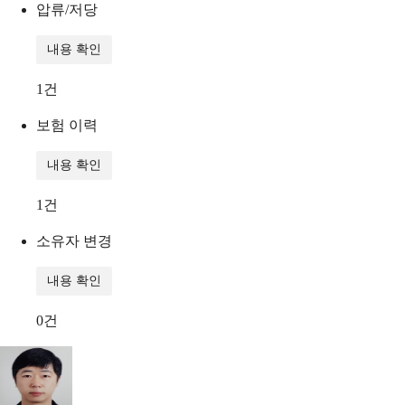
압류/저당
내용 확인
1
건
보험 이력
내용 확인
1
건
소유자 변경
내용 확인
0
건