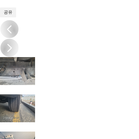
1
/
16
공유