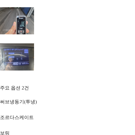
주요 옵션
2
건
써브냉동기(투냉)
조르다스케이트
보링