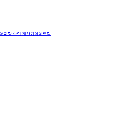
어
차량 수입 계산기
아이트럭