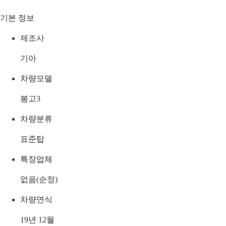
기본 정보
제조사
기아
차량모델
봉고3
차량분류
표준탑
특장업체
없음(순정)
차량연식
19년 12월