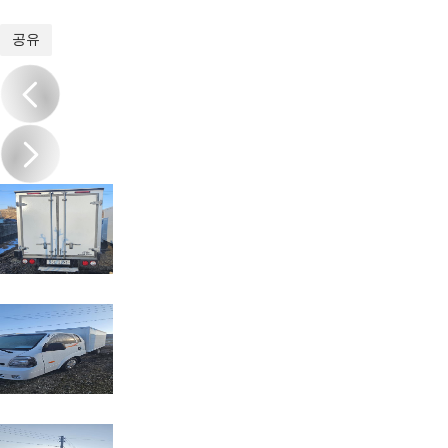
1
/
7
공유