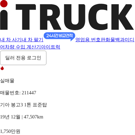
내 차 사기
내 차 팔기
영업용 번호판
화물백과
미디
어
차량 수입 계산기
아이트럭
딜러 전용 로그인
실매물
매물번호: 211447
기아 봉고3 1톤 표준탑
19년 12월 | 47,507km
1,750만원