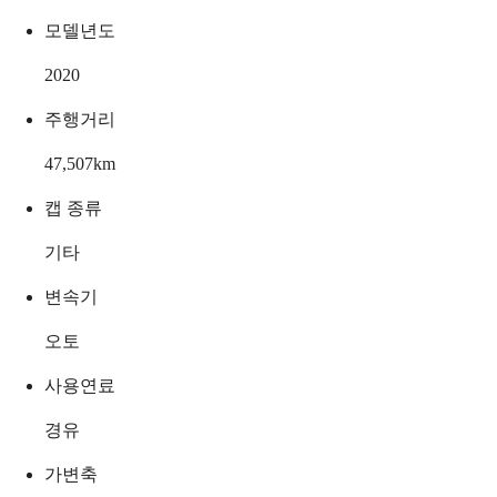
모델년도
2020
주행거리
47,507
km
캡 종류
기타
변속기
오토
사용연료
경유
가변축