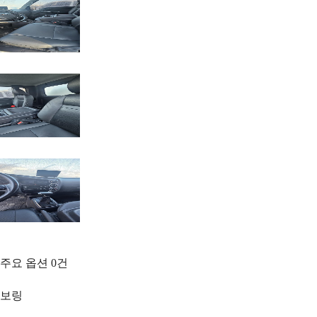
주요 옵션
0
건
보링