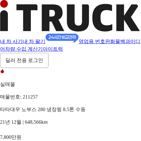
내 차 사기
내 차 팔기
영업용 번호판
화물백과
미디
어
차량 수입 계산기
아이트럭
딜러 전용 로그인
실매물
매물번호: 211257
타타대우 노부스 280 냉장윙 8.5톤 수동
21년 12월 | 648,566km
7,800만원