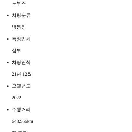
노부스
차량분류
냉동윙
특장업체
삼부
차량연식
21년 12월
모델년도
2022
주행거리
648,566
km