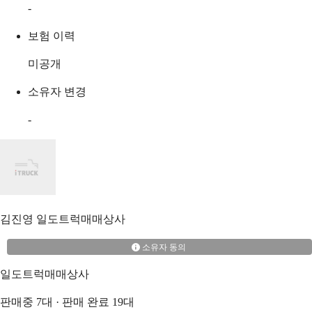
-
보험 이력
미공개
소유자 변경
-
김진영
일도트럭매매상사
소유자 동의
일도트럭매매상사
판매중
7
대 · 판매 완료
19
대