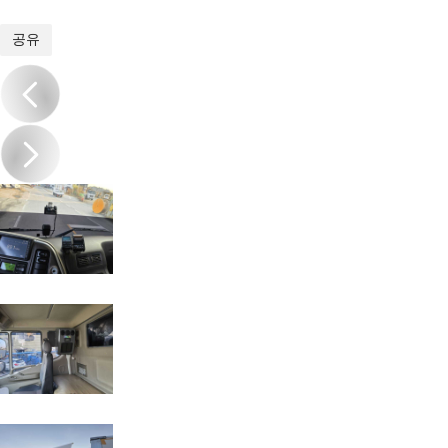
1
/
17
공유