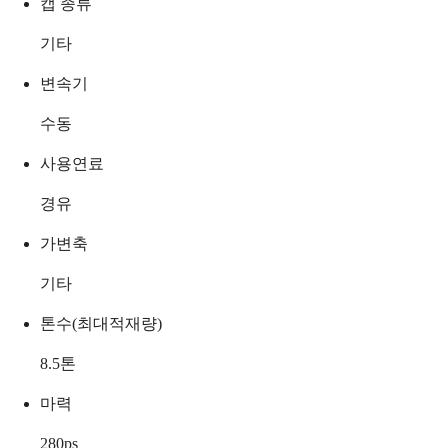
캡 종류
기타
변속기
수동
사용연료
경유
가변축
기타
톤수(최대적재량)
8.5
톤
마력
280
ps