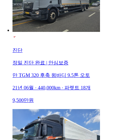
진단
정밀 진단 완료 | 안심보증
만 TGM 320 후축 윙바디 9.5톤 오토
21년 06월 · 440,000km · 파렛트 18개
9,500만원