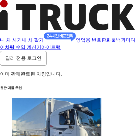
내 차 사기
내 차 팔기
영업용 번호판
화물백과
미디
어
차량 수입 계산기
아이트럭
딜러 전용 로그인
이미 판매완료된 차량입니다.
유관 매물 추천