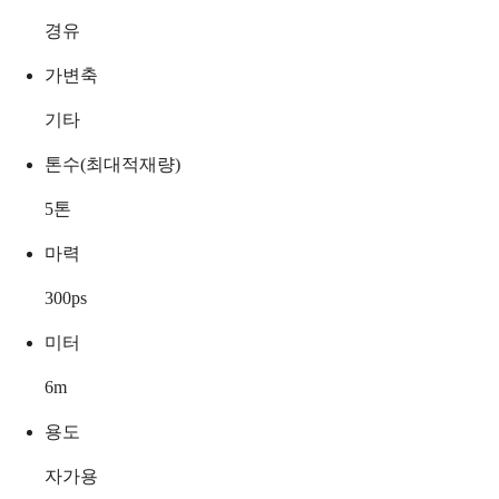
경유
가변축
기타
톤수(최대적재량)
5
톤
마력
300
ps
미터
6
m
용도
자가용