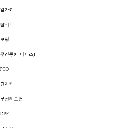
앞자키
탑시트
보링
무진동(에어서스)
PTO
뒷자키
무선리모컨
DPF