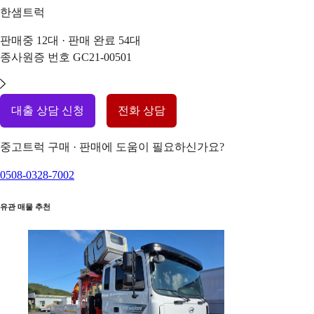
한샘트럭
판매중
12
대 · 판매 완료
54
대
종사원증 번호
GC21-00501
대출 상담 신청
전화 상담
중고트럭 구매 · 판매에 도움이 필요하신가요?
0508-0328-7002
유관 매물 추천