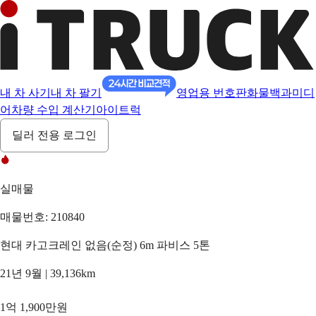
내 차 사기
내 차 팔기
영업용 번호판
화물백과
미디
어
차량 수입 계산기
아이트럭
딜러 전용 로그인
실매물
매물번호: 210840
현대 카고크레인 없음(순정) 6m 파비스 5톤
21년 9월 | 39,136km
1억 1,900만원