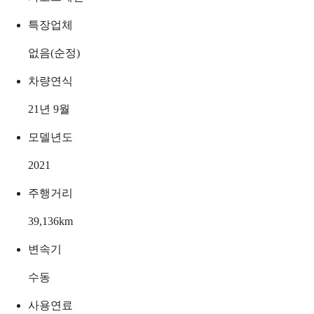
특장업체
없음(순정)
차량연식
21년 9월
모델년도
2021
주행거리
39,136
km
변속기
수동
사용연료