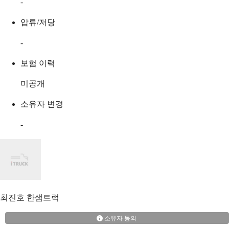
-
압류/저당
-
보험 이력
미공개
소유자 변경
-
최진호
한샘트럭
소유자 동의