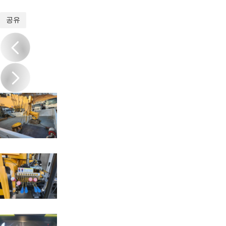
1
/
11
공유