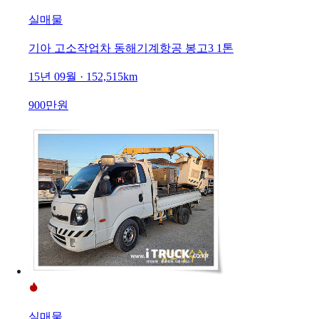
실매물
기아 고소작업차 동해기계항공 봉고3 1톤
15년 09월 · 152,515km
900만원
실매물