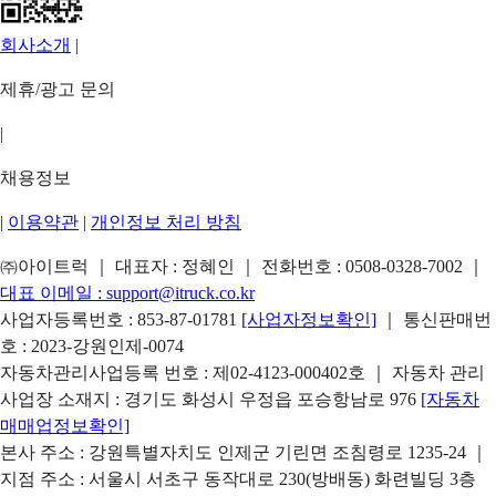
회사소개
|
제휴/광고 문의
|
채용정보
|
이용약관
|
개인정보 처리 방침
㈜아이트럭 ｜ 대표자 : 정혜인 ｜ 전화번호 :
0508-0328-7002
｜
대표 이메일 :
support@itruck.co.kr
사업자등록번호 : 853-87-01781
[사업자정보확인]
｜ 통신판매번
호 : 2023-강원인제-0074
자동차관리사업등록 번호 : 제02-4123-000402호 ｜ 자동차 관리
사업장 소재지 : 경기도 화성시 우정읍 포승항남로 976
[자동차
매매업정보확인]
본사 주소 : 강원특별자치도 인제군 기린면 조침령로 1235-24 ｜
지점 주소 : 서울시 서초구 동작대로 230(방배동) 화련빌딩 3층