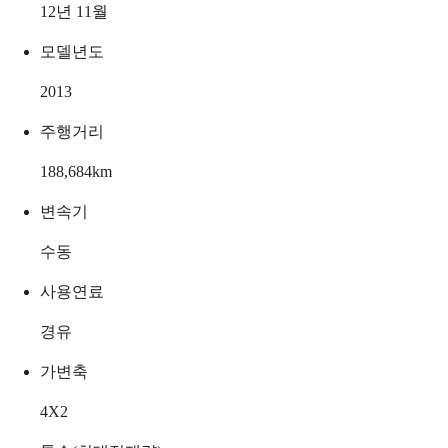
12년 11월
모델년도
2013
주행거리
188,684
km
변속기
수동
사용연료
경유
가변축
4X2