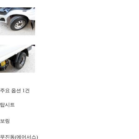
주요 옵션
1
건
탑시트
보링
무진동(에어서스)