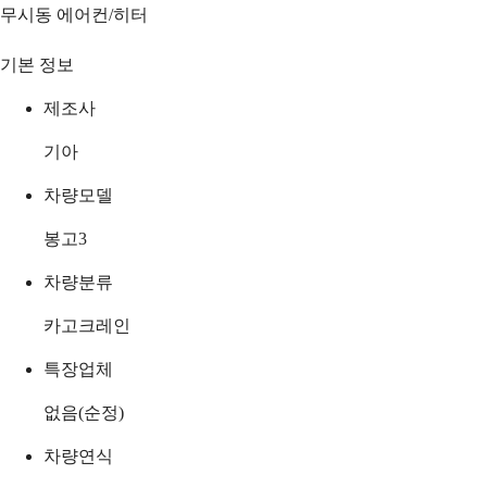
무시동 에어컨/히터
기본 정보
제조사
기아
차량모델
봉고3
차량분류
카고크레인
특장업체
없음(순정)
차량연식