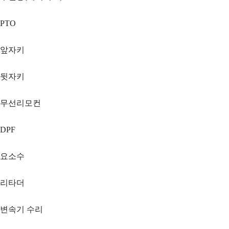
PTO
앞자키
뒷자키
무선리모컨
DPF
요소수
리타더
변속기 수리