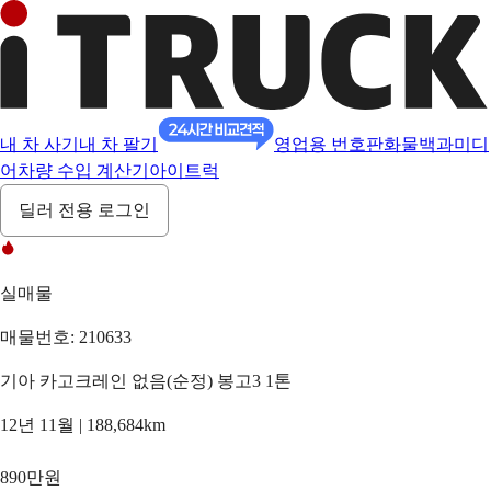
내 차 사기
내 차 팔기
영업용 번호판
화물백과
미디
어
차량 수입 계산기
아이트럭
딜러 전용 로그인
실매물
매물번호: 210633
기아 카고크레인 없음(순정) 봉고3 1톤
12년 11월 | 188,684km
890만원