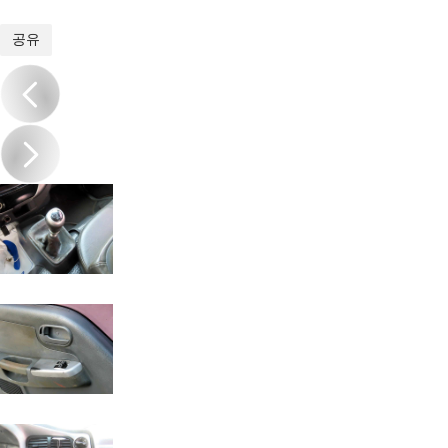
1
/
16
공유