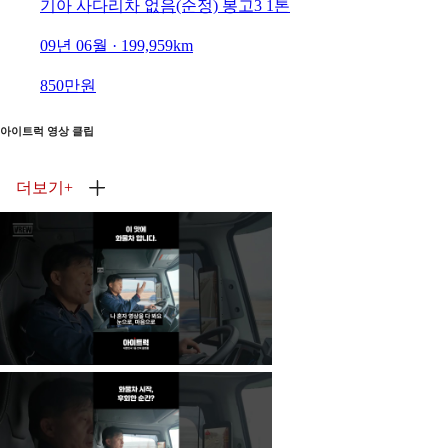
기아 사다리차 없음(순정) 봉고3 1톤
09년 06월 · 199,959km
850만원
아이트럭 영상 클립
더보기
+