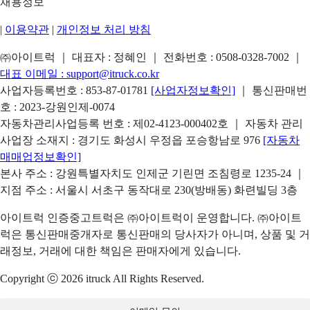
채용정보
|
이용약관
|
개인정보 처리 방침
㈜아이트럭 ｜ 대표자 : 정혜인 ｜ 전화번호 :
0508-0328-7002
｜
대표 이메일 :
support@itruck.co.kr
사업자등록번호 : 853-87-01781
[사업자정보확인]
｜ 통신판매번
호 : 2023-강원인제-0074
자동차관리사업등록 번호 : 제02-4123-000402호 ｜ 자동차 관리
사업장 소재지 : 경기도 화성시 우정읍 포승항남로 976
[자동차
매매업정보확인]
본사 주소 : 강원특별자치도 인제군 기린면 조침령로 1235-24 ｜
지점 주소 : 서울시 서초구 동작대로 230(방배동) 화련빌딩 3층
아이트럭 인증중고트럭은 ㈜아이트럭이 운영합니다. ㈜아이트
럭은 통신판매중개자로 통신판매의 당사자가 아니며, 상품 및 거
래정보, 거래에 대한 책임은 판매자에게 있습니다.
Copyright ⓒ 2026 itruck All Rights Reserved.