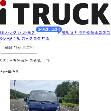
내 차 사기
내 차 팔기
영업용 번호판
화물백과
미디
어
차량 수입 계산기
아이트럭
딜러 전용 로그인
이미 판매완료된 차량입니다.
유관 매물 추천